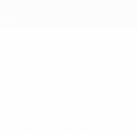
Direkt
zum
Hauptinhalt
UEFA Futsal Champions League
MILOSLAV
Miloslav Pavlov Stat.
PAVLOV
Levski
Überblick
Keine Daten für diesen Spieler vorhanden