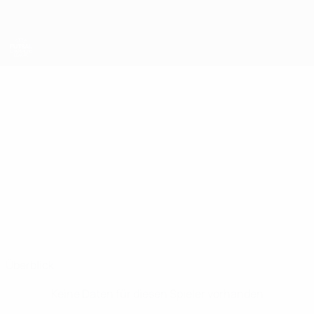
Direkt
zum
Hauptinhalt
UEFA Futsal Champions League
EMIR
Emir Ramakić Stat.
RAMAKIĆ
Buba Mara
Überblick
Keine Daten für diesen Spieler vorhanden