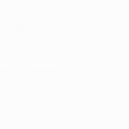
Auslosungen
Geschichte
Gruppen
Über
Video
SEITEN IM
UEFA-
NETZWERK
UEFA.com
UEFA-Stiftung
für Kinder
SPRACHE &AUML;NDERN
Deutsch
English
Français
Deutsch
Русский
Español
Italiano
Português
Datenschutz
Nutzungsbedingungen
Cookie-Politik
Datenschutzeinstellungen