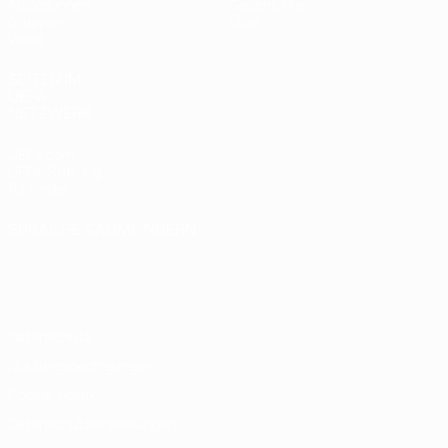
Auslosungen
Geschichte
Gruppen
Über
Video
SEITEN IM
UEFA-
NETZWERK
UEFA.com
UEFA-Stiftung
für Kinder
SPRACHE &AUML;NDERN
Deutsch
English
Français
Deutsch
Русский
Español
Italiano
Português
Datenschutz
Nutzungsbedingungen
Cookie-Politik
Datenschutzeinstellungen