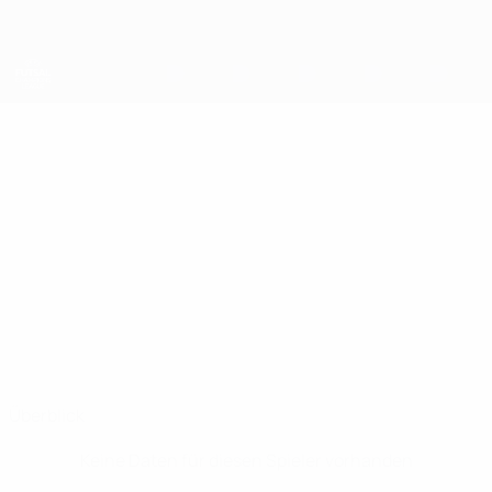
Direkt
zum
Hauptinhalt
UEFA Futsal Champions League
FRANCISCO
Francisco Cabeza Stat.
CABEZA
Ísbjörninn
Überblick
Keine Daten für diesen Spieler vorhanden