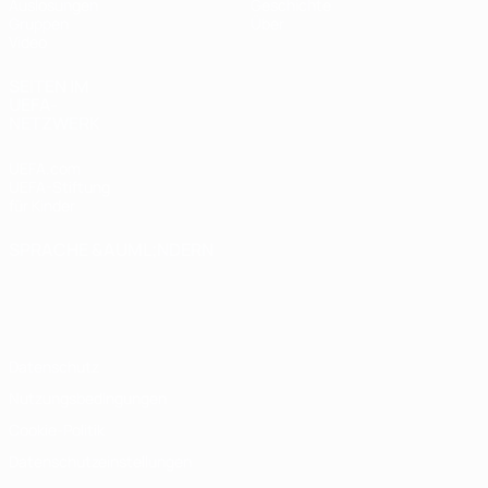
Auslosungen
Geschichte
Gruppen
Über
Video
SEITEN IM
UEFA-
NETZWERK
UEFA.com
UEFA-Stiftung
für Kinder
SPRACHE &AUML;NDERN
Deutsch
English
Français
Deutsch
Русский
Español
Italiano
Português
Datenschutz
Nutzungsbedingungen
Cookie-Politik
Datenschutzeinstellungen