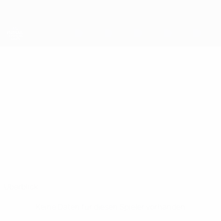
Direkt
zum
Hauptinhalt
UEFA Futsal Champions League
EDWIN
Edwin Bennehall Stat.
BENNEHALL
Borås
Überblick
Keine Daten für diesen Spieler vorhanden