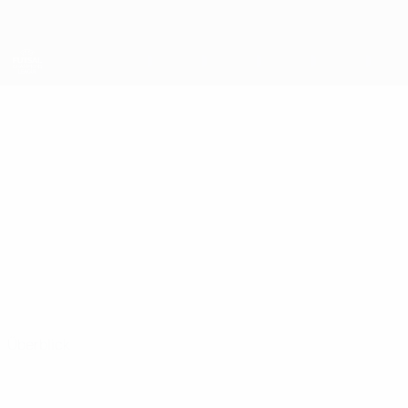
Direkt
zum
Hauptinhalt
UEFA Futsal Champions League
VLADYSLAV
Vladyslav Shvets Stat.
SHVETS
FC HIT Kyiv
Ukraine
Überblick