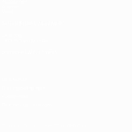
Auslosungen
Gruppen
Video
SEITEN IM UEFA-NETZWERK
UEFA.com
UEFA-Stiftung für Kinder
SPRACHE &AUML;NDERN
Deutsch
English
Français
Deutsch
Русский
Español
Italiano
Datenschutz
Nutzungsbedingungen
Cookie-Politik
Datenschutzeinstellungen
© 1998-2026 UEFA. Alle Rechte vorbehalten