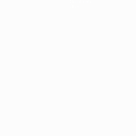
Geschichte
Über
Português