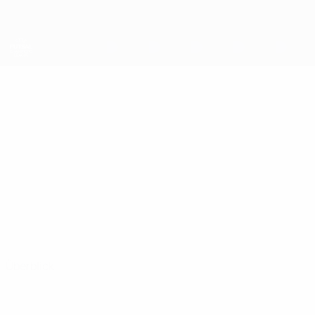
Direkt
zum
Hauptinhalt
UEFA Futsal Champions League
VALENTINO
Valentino Gavrić Stat.
GAVRIĆ
Weilimdorf
Überblick