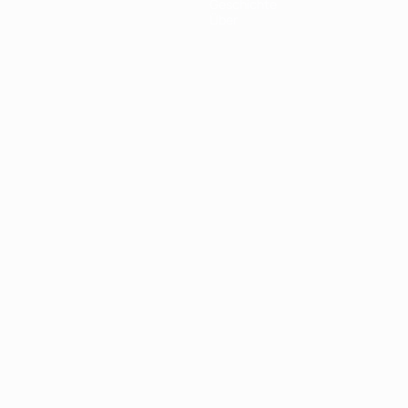
Geschichte
Über
Português