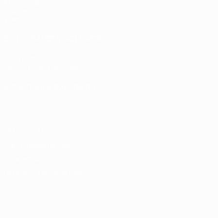
Auslosungen
Gruppen
Video
SEITEN IM UEFA-NETZWERK
UEFA.com
UEFA-Stiftung für Kinder
SPRACHE &AUML;NDERN
Deutsch
English
Français
Deutsch
Русский
Español
Italiano
Datenschutz
Nutzungsbedingungen
Cookie-Politik
Datenschutzeinstellungen
© 1998-2026 UEFA. Alle Rechte vorbehalten