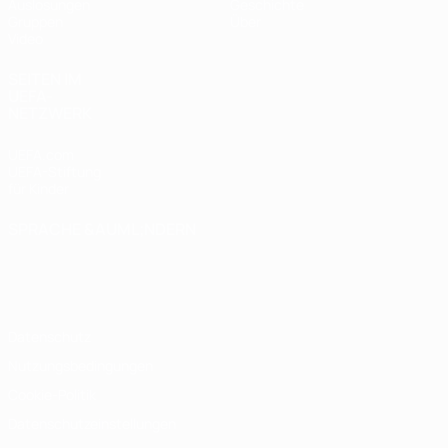
Auslosungen
Geschichte
Gruppen
Über
Video
SEITEN IM
UEFA-
NETZWERK
UEFA.com
UEFA-Stiftung
für Kinder
SPRACHE &AUML;NDERN
Deutsch
English
Français
Deutsch
Русский
Español
Italiano
Português
Datenschutz
Nutzungsbedingungen
Cookie-Politik
Datenschutzeinstellungen