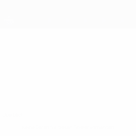
Direkt
zum
Hauptinhalt
UEFA Futsal Champions League
NATHAN
Nathan Best Stat.
BEST
Sparta Belfast
Nordirland
Überblick
Keine Daten für diesen Spieler vorhanden