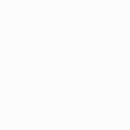
Auslosungen
Gruppen
Video
SEITEN IM UEFA-NETZWERK
UEFA.com
UEFA-Stiftung für Kinder
SPRACHE &AUML;NDERN
Deutsch
English
Français
Deutsch
Русский
Español
Italiano
Datenschutz
Nutzungsbedingungen
Cookie-Politik
Datenschutzeinstellungen
© 1998-2026 UEFA. Alle Rechte vorbehalten