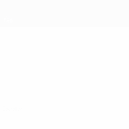
Direkt
zum
Hauptinhalt
UEFA Futsal Champions League
FABINHO
Fabinho Stat.
Palma
Überblick