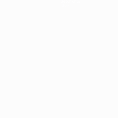
Geschichte
Über
Português