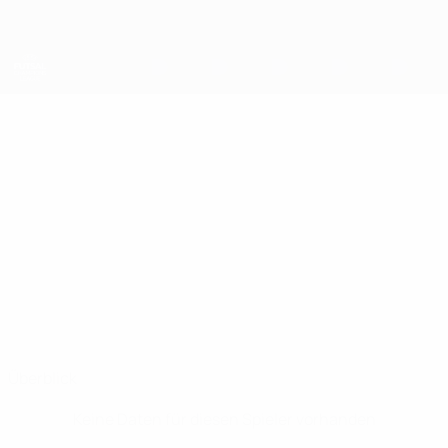
Direkt
zum
Hauptinhalt
UEFA Futsal Champions League
VITINHO
Vitinho Stat.
Luxol St. Andrews
Überblick
Keine Daten für diesen Spieler vorhanden