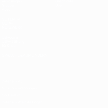
Auslosungen
Geschichte
Gruppen
Über
Video
SEITEN IM
UEFA-
NETZWERK
UEFA.com
UEFA-Stiftung
für Kinder
SPRACHE &AUML;NDERN
Deutsch
English
Français
Deutsch
Русский
Español
Italiano
Português
Datenschutz
Nutzungsbedingungen
Cookie-Politik
Datenschutzeinstellungen