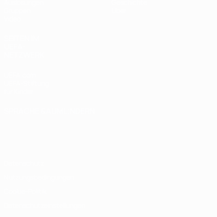
Auslosungen
Geschichte
Gruppen
Über
Video
SEITEN IM
UEFA-
NETZWERK
UEFA.com
UEFA-Stiftung
für Kinder
SPRACHE &AUML;NDERN
Deutsch
English
Français
Deutsch
Русский
Español
Italiano
Português
Datenschutz
Nutzungsbedingungen
Cookie-Politik
Datenschutzeinstellungen