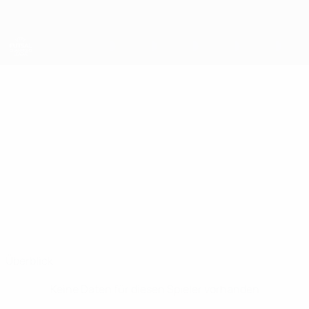
Direkt
zum
Hauptinhalt
UEFA Futsal Champions League
LUKE
Luke Gatt Stat.
GATT
Luxol St. Andrews
Malta
Überblick
Keine Daten für diesen Spieler vorhanden