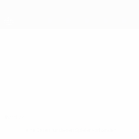
Direkt
zum
Hauptinhalt
UEFA Futsal Champions League
NIKOLAS
Nikolas Sokratous Stat.
SOKRATOUS
AEL
Zypern
Überblick
Keine Daten für diesen Spieler vorhanden