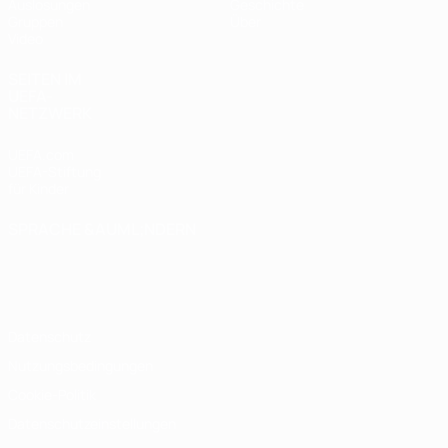
Auslosungen
Geschichte
Gruppen
Über
Video
SEITEN IM
UEFA-
NETZWERK
UEFA.com
UEFA-Stiftung
für Kinder
SPRACHE &AUML;NDERN
Deutsch
English
Français
Deutsch
Русский
Español
Italiano
Português
Datenschutz
Nutzungsbedingungen
Cookie-Politik
Datenschutzeinstellungen