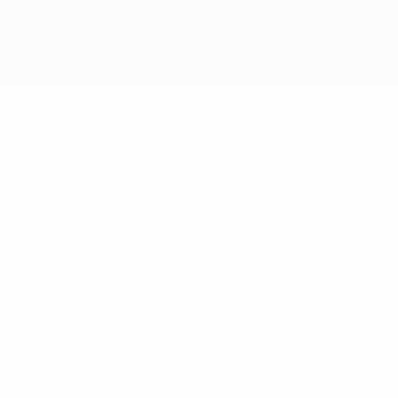
Direkt
zum
Hauptinhalt
UEFA Futsal Champions League
JURE
Jure Suban Stat.
SUBAN
Vrhnika
Slowenien
Überblick
Keine Daten für diesen Spieler vorhanden