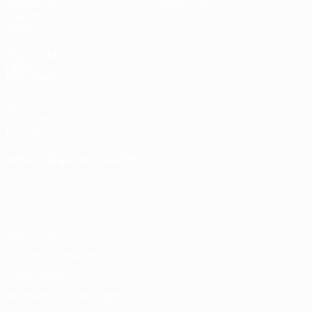
Auslosungen
Geschichte
Gruppen
Über
Video
SEITEN IM
UEFA-
NETZWERK
UEFA.com
UEFA-Stiftung
für Kinder
SPRACHE &AUML;NDERN
Deutsch
English
Français
Deutsch
Русский
Español
Italiano
Português
Datenschutz
Nutzungsbedingungen
Cookie-Politik
Datenschutzeinstellungen