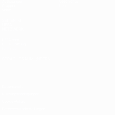
Auslosungen
Geschichte
Gruppen
Über
Video
SEITEN IM
UEFA-
NETZWERK
UEFA.com
UEFA-Stiftung
für Kinder
SPRACHE &AUML;NDERN
Deutsch
English
Français
Deutsch
Русский
Español
Italiano
Português
Datenschutz
Nutzungsbedingungen
Cookie-Politik
Datenschutzeinstellungen