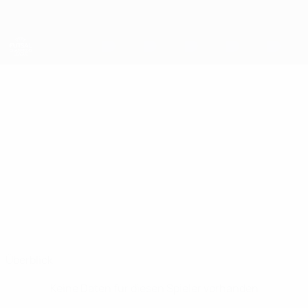
Direkt
zum
Hauptinhalt
UEFA Futsal Champions League
VLADIMIR
Vladimir Piskun Stat.
PISKUN
Stalitsa Minsk
Belarus
Überblick
Keine Daten für diesen Spieler vorhanden