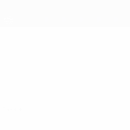
Direkt
zum
Hauptinhalt
UEFA Futsal Champions League
JOSH
Josh Lowry Stat.
LOWRY
Sparta Belfast
Nordirland
Überblick