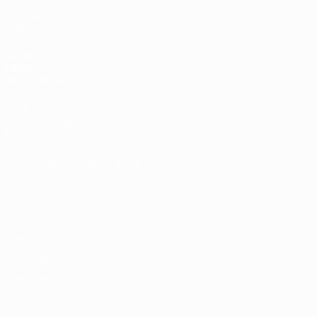
Auslosungen
Geschichte
Gruppen
Über
Video
SEITEN IM
UEFA-
NETZWERK
UEFA.com
UEFA-Stiftung
für Kinder
SPRACHE &AUML;NDERN
Deutsch
English
Français
Deutsch
Русский
Español
Italiano
Português
Datenschutz
Nutzungsbedingungen
Cookie-Politik
Datenschutzeinstellungen