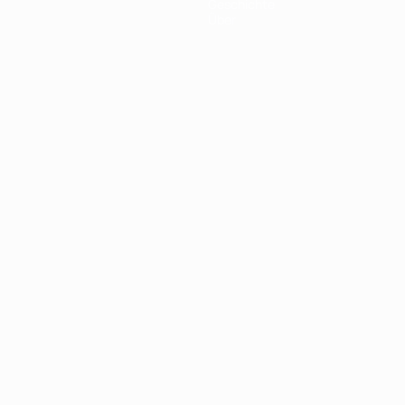
Geschichte
Über
Português