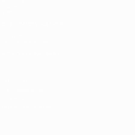
Auslosungen
Gruppen
Video
SEITEN IM UEFA-NETZWERK
UEFA.com
UEFA-Stiftung für Kinder
SPRACHE &AUML;NDERN
Deutsch
English
Français
Deutsch
Русский
Español
Italiano
Datenschutz
Nutzungsbedingungen
Cookie-Politik
Datenschutzeinstellungen
© 1998-2026 UEFA. Alle Rechte vorbehalten