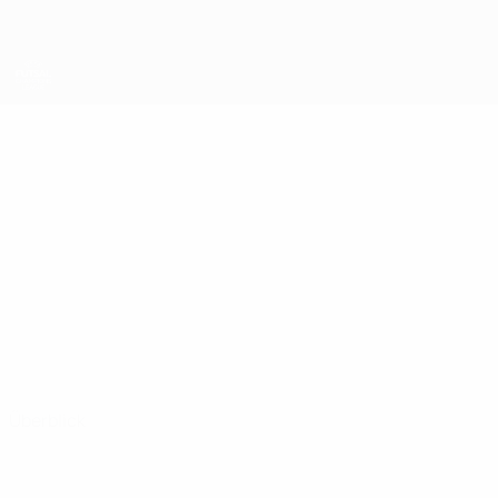
Direkt
zum
Hauptinhalt
UEFA Futsal Champions League
NEJC
Nejc Berzelak Stat.
BERZELAK
Vrhnika
Slowenien
Überblick