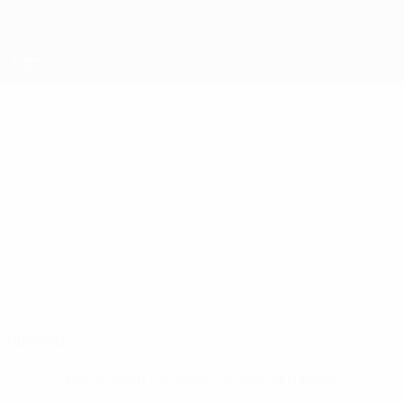
Direkt
zum
Hauptinhalt
UEFA Futsal Champions League
LOUIS
Louis Marquet Stat.
MARQUET
Étoile Lavalloise
Frankreich
Überblick
Keine Daten für diesen Spieler vorhanden