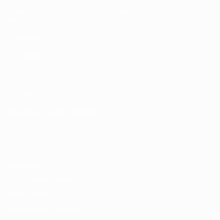
Auslosungen
Geschichte
Gruppen
Über
Video
SEITEN IM
UEFA-
NETZWERK
UEFA.com
UEFA-Stiftung
für Kinder
SPRACHE &AUML;NDERN
Deutsch
English
Français
Deutsch
Русский
Español
Italiano
Português
Datenschutz
Nutzungsbedingungen
Cookie-Politik
Datenschutzeinstellungen