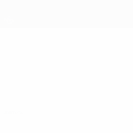
Direkt
zum
Hauptinhalt
UEFA Futsal Champions League
ILLIA
Illia Bakinskyi Stat.
BAKINSKYI
FC Kyiv
Überblick