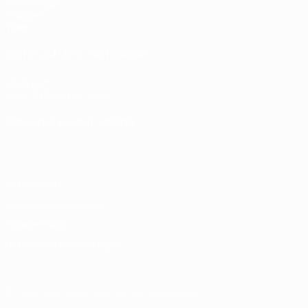
Auslosungen
Gruppen
Video
SEITEN IM UEFA-NETZWERK
UEFA.com
UEFA-Stiftung für Kinder
SPRACHE &AUML;NDERN
Deutsch
English
Français
Deutsch
Русский
Español
Italiano
Datenschutz
Nutzungsbedingungen
Cookie-Politik
Datenschutzeinstellungen
© 1998-2026 UEFA. Alle Rechte vorbehalten