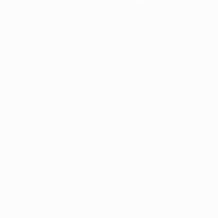
Geschichte
Über
Português