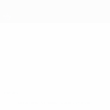
Direkt
zum
Hauptinhalt
UEFA Futsal Champions League
CAMIL
Camil Altun Stat.
ALTUN
Borås
Schweden
Überblick
Keine Daten für diesen Spieler vorhanden