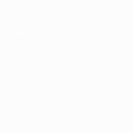
Auslosungen
Geschichte
Gruppen
Über
Video
SEITEN IM
UEFA-
NETZWERK
UEFA.com
UEFA-Stiftung
für Kinder
SPRACHE &AUML;NDERN
Deutsch
English
Français
Deutsch
Русский
Español
Italiano
Português
Datenschutz
Nutzungsbedingungen
Cookie-Politik
Datenschutzeinstellungen