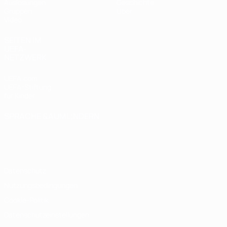
Auslosungen
Geschichte
Gruppen
Über
Video
SEITEN IM
UEFA-
NETZWERK
UEFA.com
UEFA-Stiftung
für Kinder
SPRACHE &AUML;NDERN
Deutsch
English
Français
Deutsch
Русский
Español
Italiano
Português
Datenschutz
Nutzungsbedingungen
Cookie-Politik
Datenschutzeinstellungen