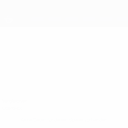
Direkt
zum
Hauptinhalt
UEFA Futsal Champions League
MEHMET YIĞIT
Mehmet Yiğit Stat.
Vangölü
Türkei
Vergleichen
Überblick
Keine Daten für diesen Spieler vorhanden