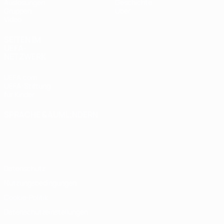
Auslosungen
Geschichte
Gruppen
Über
Video
SEITEN IM
UEFA-
NETZWERK
UEFA.com
UEFA-Stiftung
für Kinder
SPRACHE &AUML;NDERN
Deutsch
English
Français
Deutsch
Русский
Español
Italiano
Português
Datenschutz
Nutzungsbedingungen
Cookie-Politik
Datenschutzeinstellungen