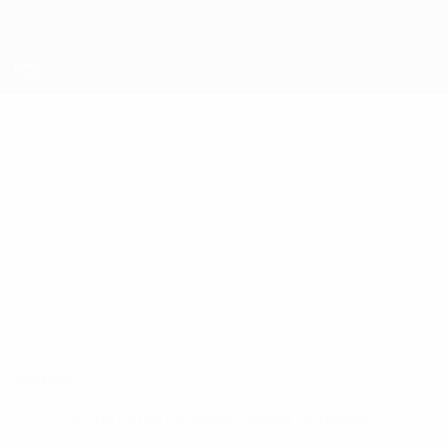
Direkt
zum
Hauptinhalt
UEFA Futsal Champions League
RUSLAN
Ruslan Sheremeta Stat.
SHEREMETA
FC HIT Kyiv
Ukraine
Überblick
Keine Daten für diesen Spieler vorhanden