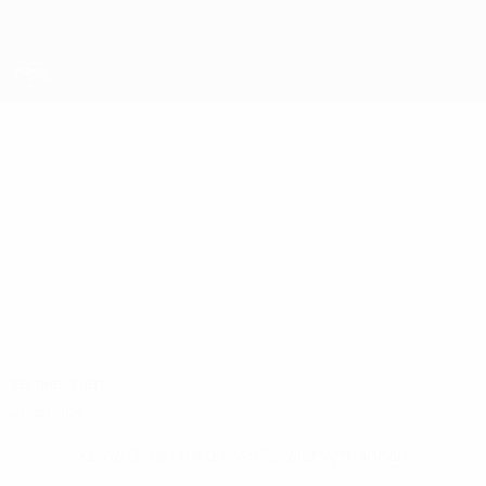
Direkt
zum
Hauptinhalt
UEFA Futsal Champions League
ZICKY
Zicky Stat.
Sporting CP
Portugal
Vergleichen
Überblick
Keine Daten für diesen Spieler vorhanden