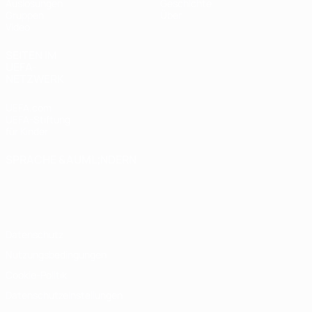
Auslosungen
Geschichte
Gruppen
Über
Video
SEITEN IM
UEFA-
NETZWERK
UEFA.com
UEFA-Stiftung
für Kinder
SPRACHE &AUML;NDERN
Deutsch
English
Français
Deutsch
Русский
Español
Italiano
Português
Datenschutz
Nutzungsbedingungen
Cookie-Politik
Datenschutzeinstellungen