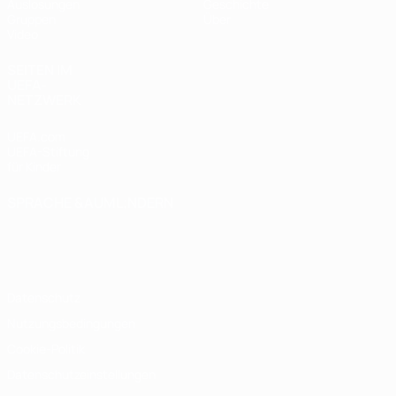
Auslosungen
Geschichte
Gruppen
Über
Video
SEITEN IM
UEFA-
NETZWERK
UEFA.com
UEFA-Stiftung
für Kinder
SPRACHE &AUML;NDERN
Deutsch
English
Français
Deutsch
Русский
Español
Italiano
Português
Datenschutz
Nutzungsbedingungen
Cookie-Politik
Datenschutzeinstellungen