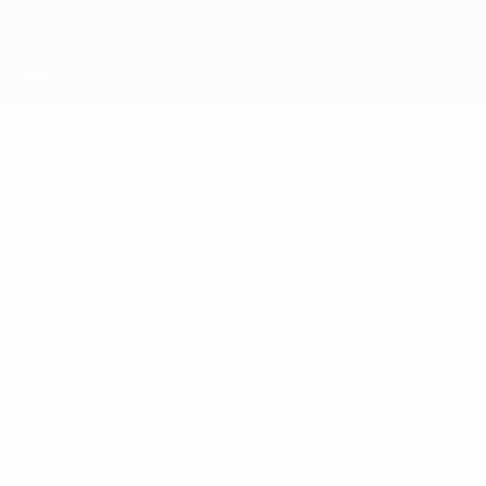
Direkt
zum
Hauptinhalt
UEFA Futsal Champions League
MAIKINHO
Maikinho Stat.
Luxol St. Andrews
Malta
Überblick
Keine Daten für diesen Spieler vorhanden