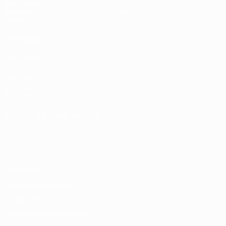
Auslosungen
Geschichte
Gruppen
Über
Video
SEITEN IM
UEFA-
NETZWERK
UEFA.com
UEFA-Stiftung
für Kinder
SPRACHE &AUML;NDERN
Deutsch
English
Français
Deutsch
Русский
Español
Italiano
Português
Datenschutz
Nutzungsbedingungen
Cookie-Politik
Datenschutzeinstellungen