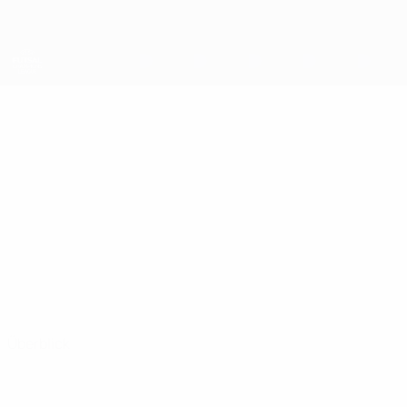
Direkt
zum
Hauptinhalt
UEFA Futsal Champions League
YUSUF AYGÜN
Yusuf Aygün Stat.
Istanbul Şişli
Türkei
Überblick