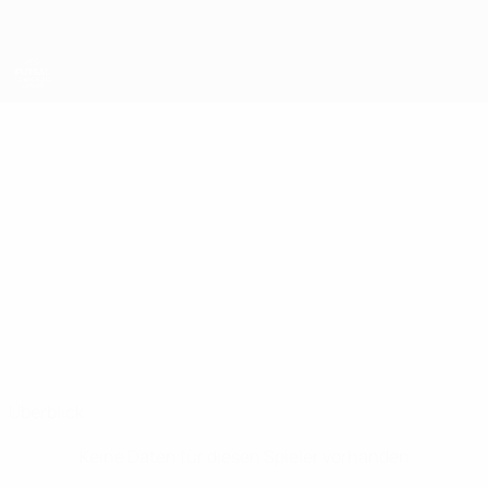
Direkt
zum
Hauptinhalt
UEFA Futsal Champions League
ERMIR
Ermir Kryeziu Stat.
KRYEZIU
Prishtina 01
Albanien
Überblick
Keine Daten für diesen Spieler vorhanden