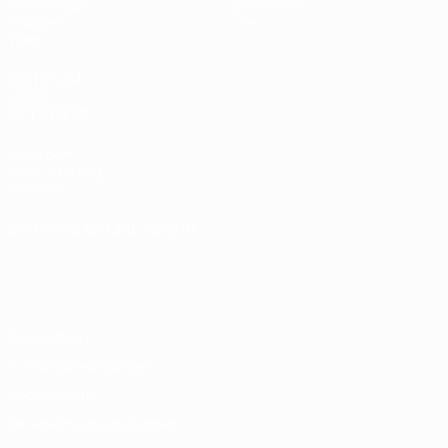
Auslosungen
Geschichte
Gruppen
Über
Video
SEITEN IM
UEFA-
NETZWERK
UEFA.com
UEFA-Stiftung
für Kinder
SPRACHE &AUML;NDERN
Deutsch
English
Français
Deutsch
Русский
Español
Italiano
Português
Datenschutz
Nutzungsbedingungen
Cookie-Politik
Datenschutzeinstellungen