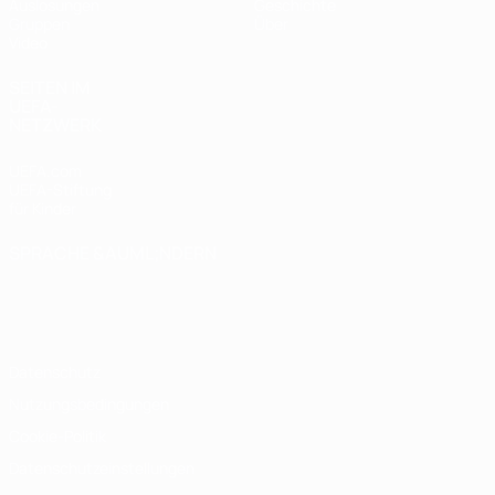
Auslosungen
Geschichte
Gruppen
Über
Video
SEITEN IM
UEFA-
NETZWERK
UEFA.com
UEFA-Stiftung
für Kinder
SPRACHE &AUML;NDERN
Deutsch
English
Français
Deutsch
Русский
Español
Italiano
Português
Datenschutz
Nutzungsbedingungen
Cookie-Politik
Datenschutzeinstellungen