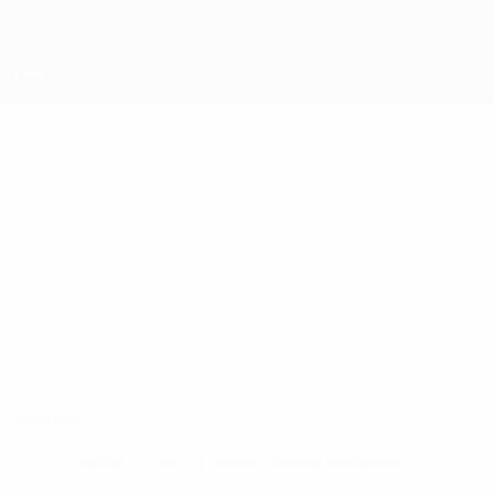
Direkt
zum
Hauptinhalt
UEFA Futsal Champions League
CELINO
Celino Alves Stat.
ALVES
Luxol St. Andrews
Malta
Überblick
Keine Daten für diesen Spieler vorhanden