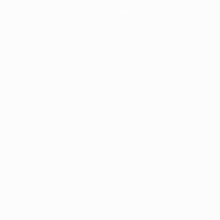
Geschichte
Über
Português