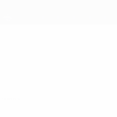
Direkt
zum
Hauptinhalt
UEFA Futsal Champions League
SOUFIANE
Soufiane El Mesrar Stat.
EL MESRAR
Étoile Lavalloise
Überblick