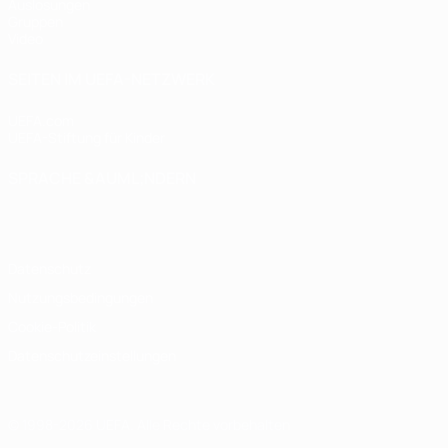
Auslosungen
Gruppen
Video
SEITEN IM UEFA-NETZWERK
UEFA.com
UEFA-Stiftung für Kinder
SPRACHE &AUML;NDERN
Deutsch
English
Français
Deutsch
Русский
Español
Italiano
Datenschutz
Nutzungsbedingungen
Cookie-Politik
Datenschutzeinstellungen
© 1998-2026 UEFA. Alle Rechte vorbehalten