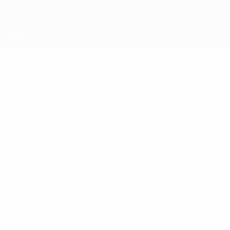
Direkt
zum
Hauptinhalt
UEFA Futsal Champions League
RAMADAN
Ramadan Alaj Stat.
ALAJ
Prishtina 01
Kosovo
Überblick