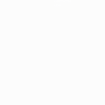
Geschichte
Über
Português