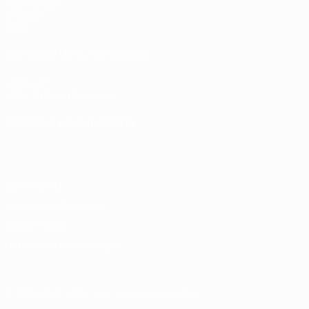
Auslosungen
Gruppen
Video
SEITEN IM UEFA-NETZWERK
UEFA.com
UEFA-Stiftung für Kinder
SPRACHE &AUML;NDERN
Deutsch
English
Français
Deutsch
Русский
Español
Italiano
Datenschutz
Nutzungsbedingungen
Cookie-Politik
Datenschutzeinstellungen
© 1998-2026 UEFA. Alle Rechte vorbehalten