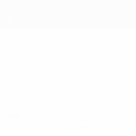
Direkt
zum
Hauptinhalt
UEFA Futsal Champions League
VEVÉ
Vevé Stat.
Luxol St. Andrews
Überblick
Keine Daten für diesen Spieler vorhanden