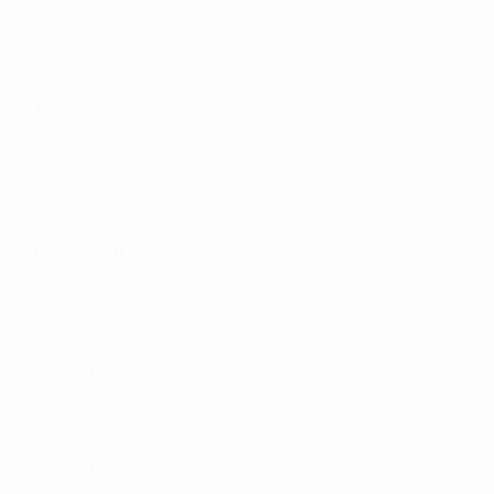
Auslosungen
Geschichte
Gruppen
Über
Video
SEITEN IM
UEFA-
NETZWERK
UEFA.com
UEFA-Stiftung
für Kinder
SPRACHE &AUML;NDERN
Deutsch
English
Français
Deutsch
Русский
Español
Italiano
Português
Datenschutz
Nutzungsbedingungen
Cookie-Politik
Datenschutzeinstellungen