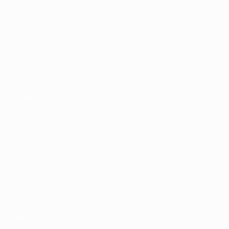
Auslosungen
Geschichte
Gruppen
Über
Video
SEITEN IM
UEFA-
NETZWERK
UEFA.com
UEFA-Stiftung
für Kinder
SPRACHE &AUML;NDERN
Deutsch
English
Français
Deutsch
Русский
Español
Italiano
Português
Datenschutz
Nutzungsbedingungen
Cookie-Politik
Datenschutzeinstellungen