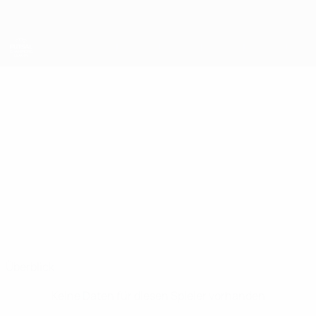
Direkt
zum
Hauptinhalt
UEFA Futsal Champions League
JUHO
Juho Laine Stat.
LAINE
Akaa
Überblick
Keine Daten für diesen Spieler vorhanden