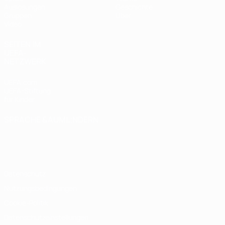
Auslosungen
Geschichte
Gruppen
Über
Video
SEITEN IM
UEFA-
NETZWERK
UEFA.com
UEFA-Stiftung
für Kinder
SPRACHE &AUML;NDERN
Deutsch
English
Français
Deutsch
Русский
Español
Italiano
Português
Datenschutz
Nutzungsbedingungen
Cookie-Politik
Datenschutzeinstellungen