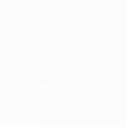
Spiele
Teams
Auslosungen
Geschichte
Gruppen
Über
Video
SEITEN IM
UEFA-
NETZWERK
UEFA.com
UEFA-Stiftung
für Kinder
SPRACHE &AUML;NDERN
Deutsch
English
Français
Deutsch
Русский
Español
Italiano
Português
Datenschutz
Nutzungsbedingungen