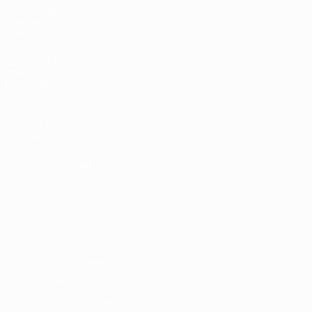
Auslosungen
Geschichte
Gruppen
Über
Video
SEITEN IM
UEFA-
NETZWERK
UEFA.com
UEFA-Stiftung
für Kinder
SPRACHE &AUML;NDERN
Deutsch
English
Français
Deutsch
Русский
Español
Italiano
Português
Datenschutz
Nutzungsbedingungen
Cookie-Politik
Datenschutzeinstellungen