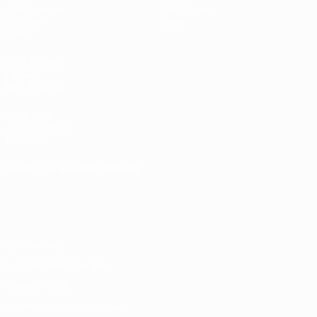
Auslosungen
Geschichte
Gruppen
Über
Video
SEITEN IM
UEFA-
NETZWERK
UEFA.com
UEFA-Stiftung
für Kinder
SPRACHE &AUML;NDERN
Deutsch
English
Français
Deutsch
Русский
Español
Italiano
Português
Datenschutz
Nutzungsbedingungen
Cookie-Politik
Datenschutzeinstellungen