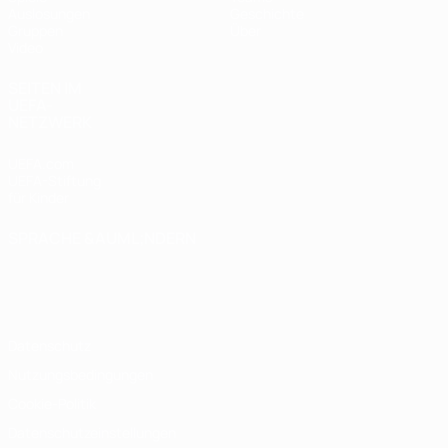
Auslosungen
Geschichte
Gruppen
Über
Video
SEITEN IM
UEFA-
NETZWERK
UEFA.com
UEFA-Stiftung
für Kinder
SPRACHE &AUML;NDERN
Deutsch
English
Français
Deutsch
Русский
Español
Italiano
Português
Datenschutz
Nutzungsbedingungen
Cookie-Politik
Datenschutzeinstellungen