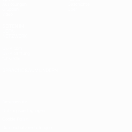
Auslosungen
Geschichte
Gruppen
Über
Video
SEITEN IM
UEFA-
NETZWERK
UEFA.com
UEFA-Stiftung
für Kinder
SPRACHE &AUML;NDERN
Deutsch
English
Français
Deutsch
Русский
Español
Italiano
Português
Datenschutz
Nutzungsbedingungen
Cookie-Politik
Datenschutzeinstellungen