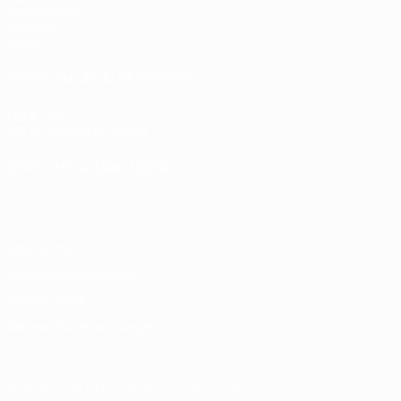
Auslosungen
Gruppen
Video
SEITEN IM UEFA-NETZWERK
UEFA.com
UEFA-Stiftung für Kinder
SPRACHE &AUML;NDERN
Deutsch
English
Français
Deutsch
Русский
Español
Italiano
Datenschutz
Nutzungsbedingungen
Cookie-Politik
Datenschutzeinstellungen
© 1998-2026 UEFA. Alle Rechte vorbehalten