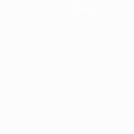
Teams
Geschichte
Über
Português