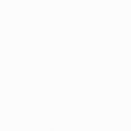
Spiele
Auslosungen
Gruppen
Video
SEITEN IM UEFA-NETZWERK
UEFA.com
UEFA-Stiftung für Kinder
SPRACHE &AUML;NDERN
Deutsch
English
Français
Deutsch
Русский
Español
Italiano
Datenschutz
Nutzungsbedingungen
Cookie-Politik
Datenschutzeinstellungen