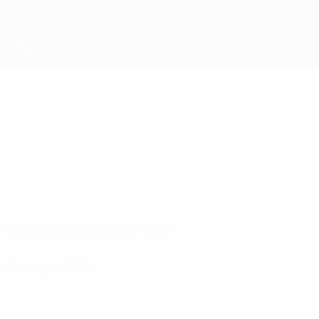
Direkt
zum
Hauptinhalt
UEFA Futsal Champions League
Clic Chişinău
FC Clic Chişinău UEFA Futsal Champions League 2026/27
MDA
Überblick
Spiele
Statistiken
Kader
26 August 2026