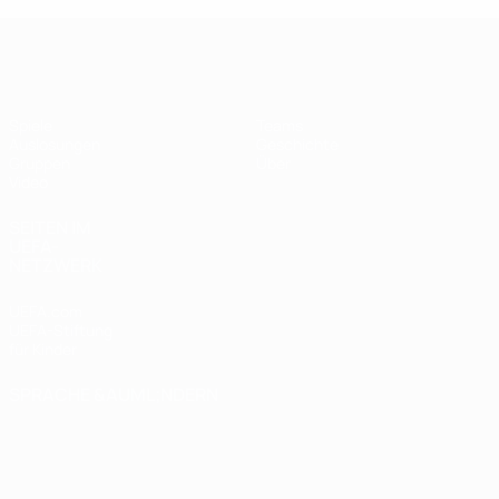
UEFA Futsal Champions League
Spiele
Teams
Auslosungen
Geschichte
Gruppen
Über
Video
SEITEN IM
UEFA-
NETZWERK
UEFA.com
UEFA-Stiftung
für Kinder
SPRACHE &AUML;NDERN
Deutsch
English
Français
Deutsch
Русский
Español
Italiano
Português