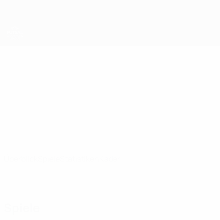
Direkt
zum
Hauptinhalt
UEFA Futsal Champions League
Ranger's
Ranger's FC UEFA Futsal Champions League 2026/27
AND
Überblick
Spiele
Statistiken
Kader
Spiele