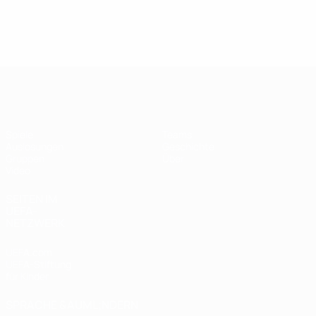
UEFA Futsal Champions League
Spiele
Teams
Auslosungen
Geschichte
Gruppen
Über
Video
SEITEN IM
UEFA-
NETZWERK
UEFA.com
UEFA-Stiftung
für Kinder
SPRACHE &AUML;NDERN