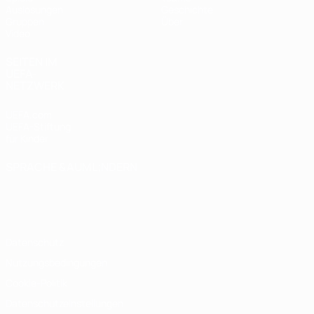
Auslosungen
Geschichte
Gruppen
Über
Video
SEITEN IM
UEFA-
NETZWERK
UEFA.com
UEFA-Stiftung
für Kinder
SPRACHE &AUML;NDERN
Deutsch
English
Français
Deutsch
Русский
Español
Italiano
Português
Datenschutz
Nutzungsbedingungen
Cookie-Politik
Datenschutzeinstellungen