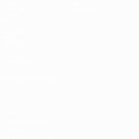
Spiele
Teams
Auslosungen
Geschichte
Gruppen
Über
Video
SEITEN IM
UEFA-
NETZWERK
UEFA.com
UEFA-Stiftung
für Kinder
SPRACHE &AUML;NDERN
Deutsch
English
Français
Deutsch
Русский
Español
Italiano
Português
Datenschutz
Nutzungsbedingungen
Cookie-Politik