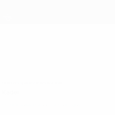
Direkt
zum
Hauptinhalt
UEFA Futsal Champions League
Palma
AE Illes Balears Palma UEFA Futsal Champions League 2026/27
ESP
Überblick
Spiele
Statistiken
Kader
Kader
Offizielle Spielerliste noch nicht verfügbar