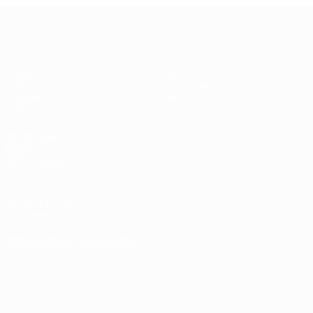
UEFA Futsal Champions League
Spiele
Teams
Auslosungen
Geschichte
Gruppen
Über
Video
SEITEN IM
UEFA-
NETZWERK
UEFA.com
UEFA-Stiftung
für Kinder
SPRACHE &AUML;NDERN
Deutsch
English
Français
Deutsch
Русский
Español
Italiano
Português