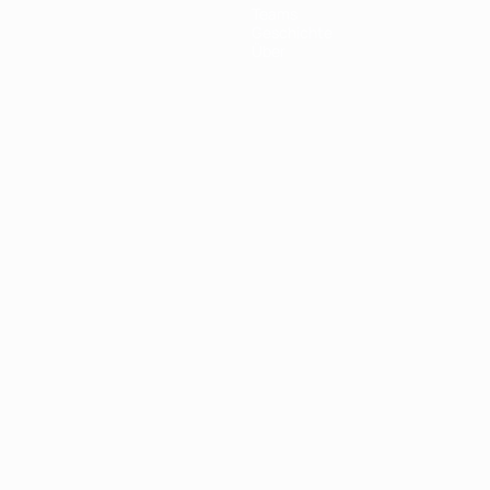
Teams
Geschichte
Über
Português