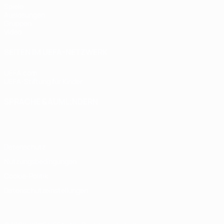
Spiele
Auslosungen
Gruppen
Video
SEITEN IM UEFA-NETZWERK
UEFA.com
UEFA-Stiftung für Kinder
SPRACHE &AUML;NDERN
Deutsch
English
Français
Deutsch
Русский
Español
Italiano
Datenschutz
Nutzungsbedingungen
Cookie-Politik
Datenschutzeinstellungen