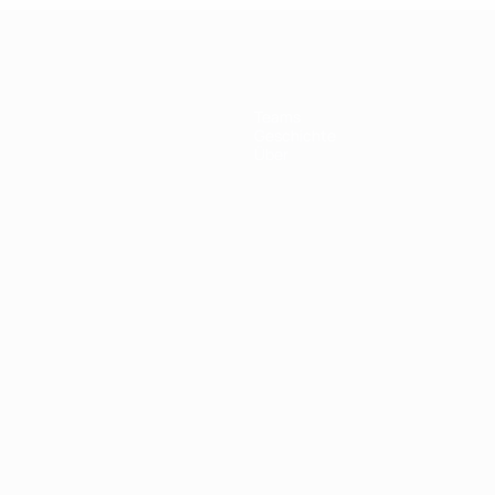
Teams
Geschichte
Über
Português