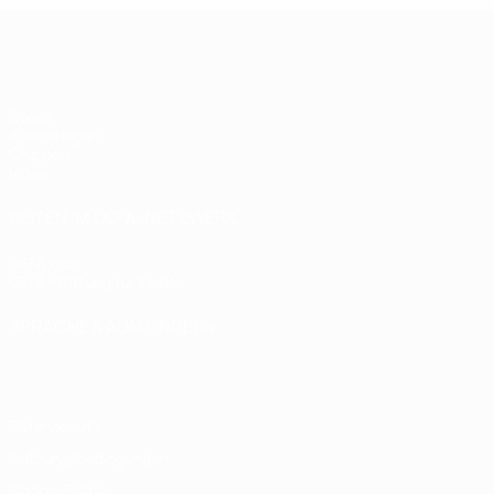
UEFA Futsal Champions League
Spiele
Auslosungen
Gruppen
Video
SEITEN IM UEFA-NETZWERK
UEFA.com
UEFA-Stiftung für Kinder
SPRACHE &AUML;NDERN
Deutsch
English
Français
Deutsch
Русский
Español
Italiano
Datenschutz
Nutzungsbedingungen
Cookie-Politik