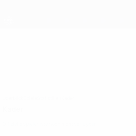
Direkt
zum
Hauptinhalt
UEFA Futsal Champions League
MNK Olmissum
MNK Olmissum UEFA Futsal Champions League 2026/27
CRO
Überblick
Spiele
Statistiken
Kader
Kader
Offizielle Spielerliste noch nicht verfügbar