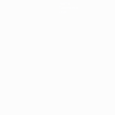
Teams
Geschichte
Über
Português