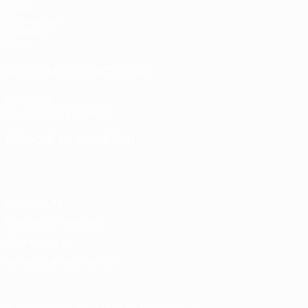
Spiele
Auslosungen
Gruppen
Video
SEITEN IM UEFA-NETZWERK
UEFA.com
UEFA-Stiftung für Kinder
SPRACHE &AUML;NDERN
Deutsch
English
Français
Deutsch
Русский
Español
Italiano
Datenschutz
Nutzungsbedingungen
Cookie-Politik
Datenschutzeinstellungen