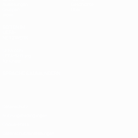
Auslosungen
Geschichte
Gruppen
Über
Video
SEITEN IM
UEFA-
NETZWERK
UEFA.com
UEFA-Stiftung
für Kinder
SPRACHE &AUML;NDERN
Deutsch
English
Français
Deutsch
Русский
Español
Italiano
Português
Datenschutz
Nutzungsbedingungen
Cookie-Politik
Datenschutzeinstellungen