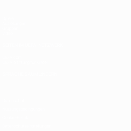
Spiele
Auslosungen
Gruppen
Video
SEITEN IM UEFA-NETZWERK
UEFA.com
UEFA-Stiftung für Kinder
SPRACHE &AUML;NDERN
Deutsch
English
Français
Deutsch
Русский
Español
Italiano
Datenschutz
Nutzungsbedingungen
Cookie-Politik
Datenschutzeinstellungen