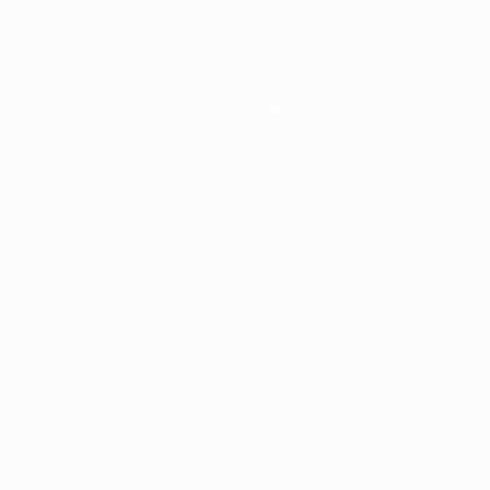
Teams
Geschichte
Über
Português