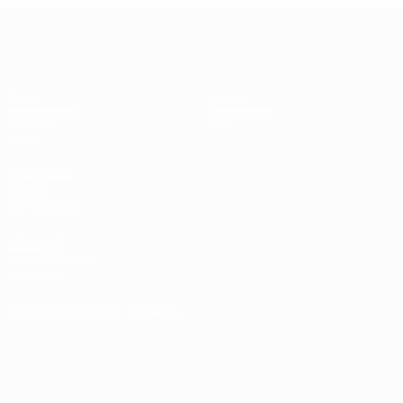
UEFA Futsal Champions League
Spiele
Teams
Auslosungen
Geschichte
Gruppen
Über
Video
SEITEN IM
UEFA-
NETZWERK
UEFA.com
UEFA-Stiftung
für Kinder
SPRACHE &AUML;NDERN
Deutsch
English
Français
Deutsch
Русский
Español
Italiano
Português