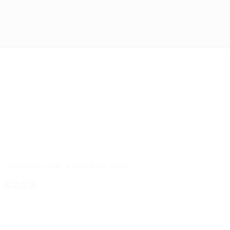
Direkt
zum
Hauptinhalt
UEFA Futsal Champions League
Futsal Minerva
Futsal Minerva UEFA Futsal Champions League 2026/27
SUI
Überblick
Spiele
Statistiken
Kader
Kader
Offizielle Spielerliste noch nicht verfügbar