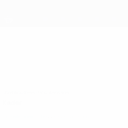
Direkt
zum
Hauptinhalt
UEFA Futsal Champions League
Record Bielsko-
Record Bielsko-Biała UEFA Futsal Champions League 2026/27
Biała
POL
Überblick
Spiele
Statistiken
Kader
Kader
Offizielle Spielerliste noch nicht verfügbar