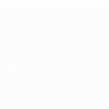
UEFA Futsal Champions League
Spiele
Teams
Auslosungen
Geschichte
Gruppen
Über
Video
SEITEN IM
UEFA-
NETZWERK
UEFA.com
UEFA-Stiftung
für Kinder
SPRACHE &AUML;NDERN
Deutsch
English
Français
Deutsch
Русский
Español
Italiano
Português