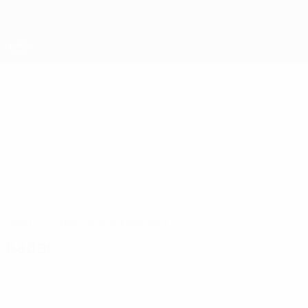
Direkt
zum
Hauptinhalt
UEFA Futsal Champions League
Levski
Levski Sofia-Zapad UEFA Futsal Champions League 2026/27
BUL
Überblick
Spiele
Statistiken
Kader
Kader
Offizielle Spielerliste noch nicht verfügbar