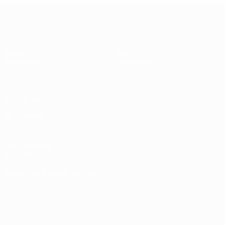
UEFA Futsal Champions League
Spiele
Teams
Auslosungen
Geschichte
Gruppen
Über
Video
SEITEN IM
UEFA-
NETZWERK
UEFA.com
UEFA-Stiftung
für Kinder
SPRACHE &AUML;NDERN
Deutsch
English
Français
Deutsch
Русский
Español
Italiano
Português